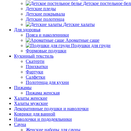
Детское постельное бел
Детские пледы
Детские покрывала
Детские полотенца
Детские халаты
Для здоровья
Пояса и наколенники
Ароматные саше
Подушки для груди
Формовые подушки
Кухонный текстиль
Скатерти
Прихватки
Фартуки
Салфетки
Полотенца для кухни
Пижамы
Пижама женская
Халаты женские
Халаты мужские
Декоративные подушки и наволочки
Коврики для ванной
Наволочки и пододеяльники
Сауна
Женские наборы для сауны