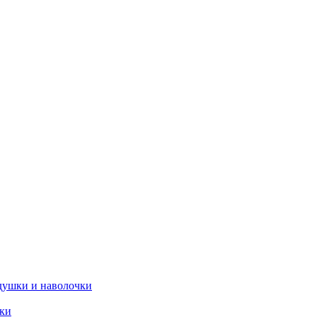
душки и наволочки
ики