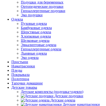
Подушки для беременных
Ортопедические подушки
Гипоаллергенные подушки
Эко подушки
Одеяла
Пуховые одеяла
Бамбуковые одеяла
Шерстяные одеяла
Хлопковые одеяла
Шелковые одеяла
Эвкалиптовые одеяла
Гипоаллергенные одеяла
Льняные одеяла
Эко одеяла
Простыни
Наматрасники
Пледы
Покрывала
Полотенца
Тапочки домашние
Детские товары
Детские комплекты (подушка+одеяло)
Детские подушки
Детские одеяла
Детские наматрасники