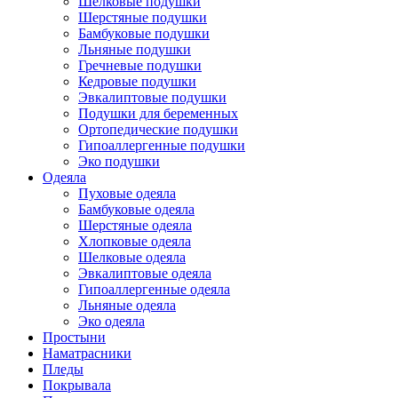
Шелковые подушки
Шерстяные подушки
Бамбуковые подушки
Льняные подушки
Гречневые подушки
Кедровые подушки
Эвкалиптовые подушки
Подушки для беременных
Ортопедические подушки
Гипоаллергенные подушки
Эко подушки
Одеяла
Пуховые одеяла
Бамбуковые одеяла
Шерстяные одеяла
Хлопковые одеяла
Шелковые одеяла
Эвкалиптовые одеяла
Гипоаллергенные одеяла
Льняные одеяла
Эко одеяла
Простыни
Наматрасники
Пледы
Покрывала