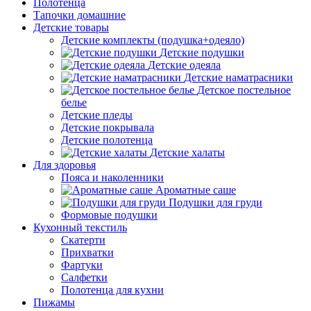
Полотенца
Тапочки домашние
Детские товары
Детские комплекты (подушка+одеяло)
Детские подушки
Детские одеяла
Детские наматрасники
Детское постельное
белье
Детские пледы
Детские покрывала
Детские полотенца
Детские халаты
Для здоровья
Пояса и наколенники
Ароматные саше
Подушки для груди
Формовые подушки
Кухонный текстиль
Скатерти
Прихватки
Фартуки
Салфетки
Полотенца для кухни
Пижамы