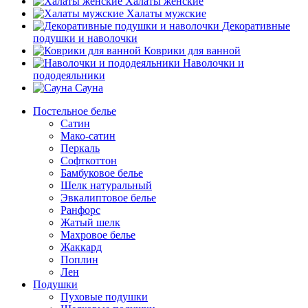
Халаты женские
Халаты мужские
Декоративные
подушки и наволочки
Коврики для ванной
Наволочки и
пододеяльники
Сауна
Постельное белье
Сатин
Мако-сатин
Перкаль
Софткоттон
Бамбуковое белье
Шелк натуральный
Эвкалиптовое белье
Ранфорс
Жатый шелк
Махровое белье
Жаккард
Поплин
Лен
Подушки
Пуховые подушки