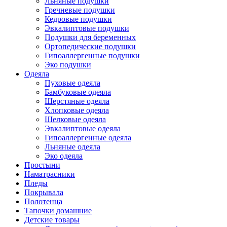
Льняные подушки
Гречневые подушки
Кедровые подушки
Эвкалиптовые подушки
Подушки для беременных
Ортопедические подушки
Гипоаллергенные подушки
Эко подушки
Одеяла
Пуховые одеяла
Бамбуковые одеяла
Шерстяные одеяла
Хлопковые одеяла
Шелковые одеяла
Эвкалиптовые одеяла
Гипоаллергенные одеяла
Льняные одеяла
Эко одеяла
Простыни
Наматрасники
Пледы
Покрывала
Полотенца
Тапочки домашние
Детские товары