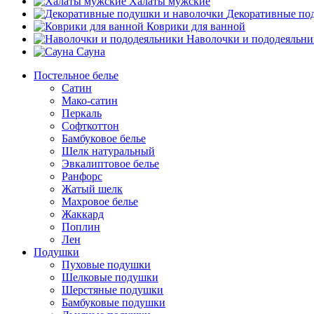
Халаты мужские
Декоративные по
Коврики для ванной
Наволочки и пододеяльн
Сауна
Постельное белье
Сатин
Мако-сатин
Перкаль
Софткоттон
Бамбуковое белье
Шелк натуральный
Эвкалиптовое белье
Ранфорс
Жатый шелк
Махровое белье
Жаккард
Поплин
Лен
Подушки
Пуховые подушки
Шелковые подушки
Шерстяные подушки
Бамбуковые подушки