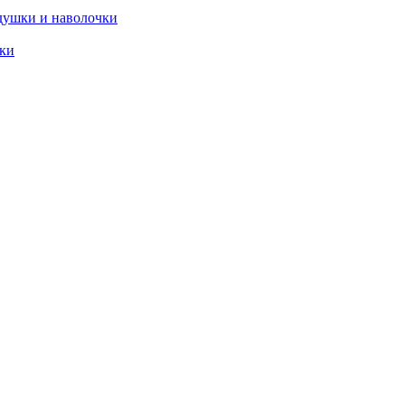
душки и наволочки
ики