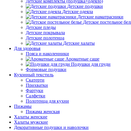
Детские комплекты (подушка+одеяло)
Детские подушки
Детские одеяла
Детские наматрасники
Детское постельное бел
Детские пледы
Детские покрывала
Детские полотенца
Детские халаты
Для здоровья
Пояса и наколенники
Ароматные саше
Подушки для груди
Формовые подушки
Кухонный текстиль
Скатерти
Прихватки
Фартуки
Салфетки
Полотенца для кухни
Пижамы
Пижама женская
Халаты женские
Халаты мужские
Декоративные подушки и наволочки