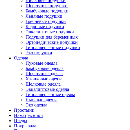
Шелковые подушки
Шерстяные подушки
Бамбуковые подушки
Льняные подушки
Гречневые подушки
Кедровые подушки
Эвкалиптовые подушки
Подушки для беременных
Ортопедические подушки
Гипоаллергенные подушки
Эко подушки
Одеяла
Пуховые одеяла
Бамбуковые одеяла
Шерстяные одеяла
Хлопковые одеяла
Шелковые одеяла
Эвкалиптовые одеяла
Гипоаллергенные одеяла
Льняные одеяла
Эко одеяла
Простыни
Наматрасники
Пледы
Покрывала