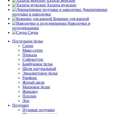
Халаты женские
Халаты мужские
Декоративные
подушки и наволочки
Коврики для ванной
Наволочки и
пододеяльники
Сауна
Постельное белье
Сатин
Мако-сатин
Перкаль
Софткоттон
Бамбуковое белье
Шелк натуральный
Эвкалиптовое белье
Ранфорс
Жатый шелк
Махровое белье
Жаккард
Поплин
Лен
Подушки
Пуховые подушки