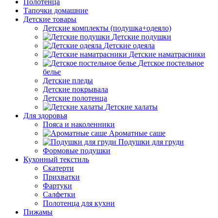
Полотенца
Тапочки домашние
Детские товары
Детские комплекты (подушка+одеяло)
Детские подушки
Детские одеяла
Детские наматрасники
Детское постельное
белье
Детские пледы
Детские покрывала
Детские полотенца
Детские халаты
Для здоровья
Пояса и наколенники
Ароматные саше
Подушки для груди
Формовые подушки
Кухонный текстиль
Скатерти
Прихватки
Фартуки
Салфетки
Полотенца для кухни
Пижамы