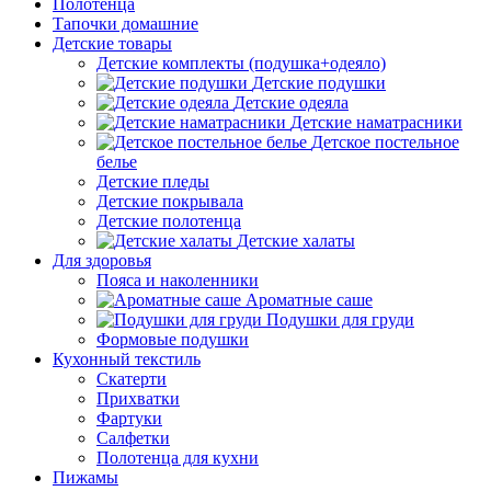
Полотенца
Тапочки домашние
Детские товары
Детские комплекты (подушка+одеяло)
Детские подушки
Детские одеяла
Детские наматрасники
Детское постельное
белье
Детские пледы
Детские покрывала
Детские полотенца
Детские халаты
Для здоровья
Пояса и наколенники
Ароматные саше
Подушки для груди
Формовые подушки
Кухонный текстиль
Скатерти
Прихватки
Фартуки
Салфетки
Полотенца для кухни
Пижамы