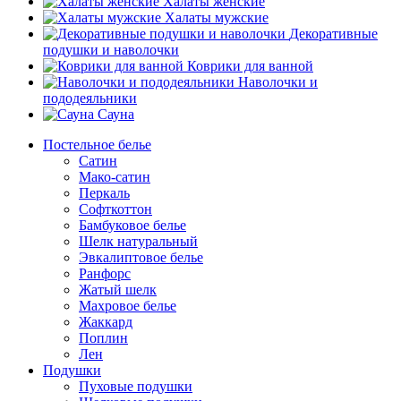
Халаты женские
Халаты мужские
Декоративные
подушки и наволочки
Коврики для ванной
Наволочки и
пододеяльники
Сауна
Постельное белье
Сатин
Мако-сатин
Перкаль
Софткоттон
Бамбуковое белье
Шелк натуральный
Эвкалиптовое белье
Ранфорс
Жатый шелк
Махровое белье
Жаккард
Поплин
Лен
Подушки
Пуховые подушки