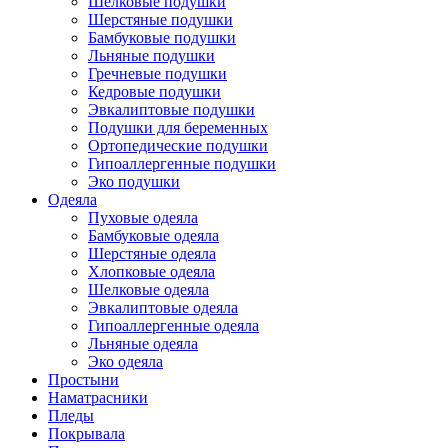
Шелковые подушки
Шерстяные подушки
Бамбуковые подушки
Льняные подушки
Гречневые подушки
Кедровые подушки
Эвкалиптовые подушки
Подушки для беременных
Ортопедические подушки
Гипоаллергенные подушки
Эко подушки
Одеяла
Пуховые одеяла
Бамбуковые одеяла
Шерстяные одеяла
Хлопковые одеяла
Шелковые одеяла
Эвкалиптовые одеяла
Гипоаллергенные одеяла
Льняные одеяла
Эко одеяла
Простыни
Наматрасники
Пледы
Покрывала