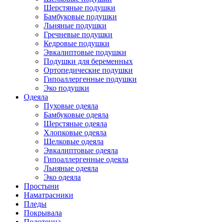
Шерстяные подушки
Бамбуковые подушки
Льняные подушки
Гречневые подушки
Кедровые подушки
Эвкалиптовые подушки
Подушки для беременных
Ортопедические подушки
Гипоаллергенные подушки
Эко подушки
Одеяла
Пуховые одеяла
Бамбуковые одеяла
Шерстяные одеяла
Хлопковые одеяла
Шелковые одеяла
Эвкалиптовые одеяла
Гипоаллергенные одеяла
Льняные одеяла
Эко одеяла
Простыни
Наматрасники
Пледы
Покрывала
Полотенца