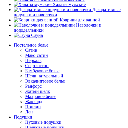
Халаты мужские
Декоративные
подушки и наволочки
Коврики для ванной
Наволочки и
пододеяльники
Сауна
Постельное белье
Сатин
Мако-сатин
Перкаль
Софткоттон
Бамбуковое белье
Шелк натуральный
Эвкалиптовое белье
Ранфорс
Жатый шелк
Махровое белье
Жаккард
Поплин
Лен
Подушки
Пуховые подушки
Шелковые подушки