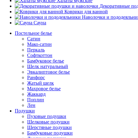
Халаты мужские
Декоративные по
Коврики для ванной
Наволочки и пододеяльн
Сауна
Постельное белье
Сатин
Мако-сатин
Перкаль
Софткоттон
Бамбуковое белье
Шелк натуральный
Эвкалиптовое белье
Ранфорс
Жатый шелк
Махровое белье
Жаккард
Поплин
Лен
Подушки
Пуховые подушки
Шелковые подушки
Шерстяные подушки
Бамбуковые подушки