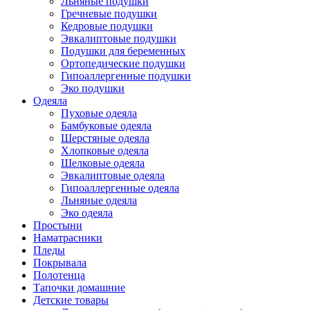
Льняные подушки
Гречневые подушки
Кедровые подушки
Эвкалиптовые подушки
Подушки для беременных
Ортопедические подушки
Гипоаллергенные подушки
Эко подушки
Одеяла
Пуховые одеяла
Бамбуковые одеяла
Шерстяные одеяла
Хлопковые одеяла
Шелковые одеяла
Эвкалиптовые одеяла
Гипоаллергенные одеяла
Льняные одеяла
Эко одеяла
Простыни
Наматрасники
Пледы
Покрывала
Полотенца
Тапочки домашние
Детские товары