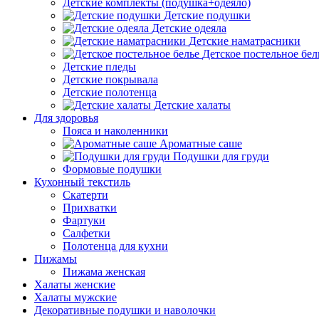
Детские комплекты (подушка+одеяло)
Детские подушки
Детские одеяла
Детские наматрасники
Детское постельное бел
Детские пледы
Детские покрывала
Детские полотенца
Детские халаты
Для здоровья
Пояса и наколенники
Ароматные саше
Подушки для груди
Формовые подушки
Кухонный текстиль
Скатерти
Прихватки
Фартуки
Салфетки
Полотенца для кухни
Пижамы
Пижама женская
Халаты женские
Халаты мужские
Декоративные подушки и наволочки