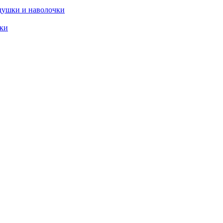
душки и наволочки
ики