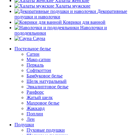
Халаты женские
Халаты мужские
Декоративные
подушки и наволочки
Коврики для ванной
Наволочки и
пододеяльники
Сауна
Постельное белье
Сатин
Мако-сатин
Перкаль
Софткоттон
Бамбуковое белье
Шелк натуральный
Эвкалиптовое белье
Ранфорс
Жатый шелк
Махровое белье
Жаккард
Поплин
Лен
Подушки
Пуховые подушки