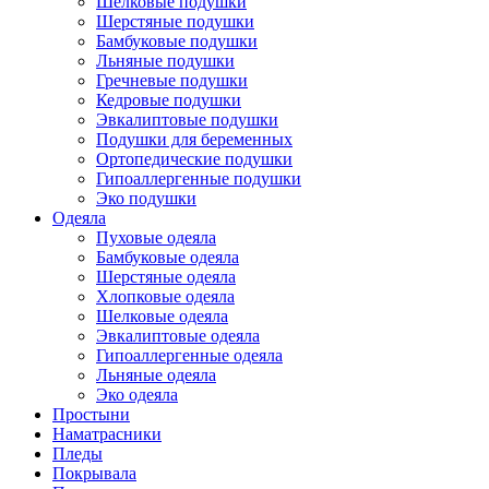
Шелковые подушки
Шерстяные подушки
Бамбуковые подушки
Льняные подушки
Гречневые подушки
Кедровые подушки
Эвкалиптовые подушки
Подушки для беременных
Ортопедические подушки
Гипоаллергенные подушки
Эко подушки
Одеяла
Пуховые одеяла
Бамбуковые одеяла
Шерстяные одеяла
Хлопковые одеяла
Шелковые одеяла
Эвкалиптовые одеяла
Гипоаллергенные одеяла
Льняные одеяла
Эко одеяла
Простыни
Наматрасники
Пледы
Покрывала