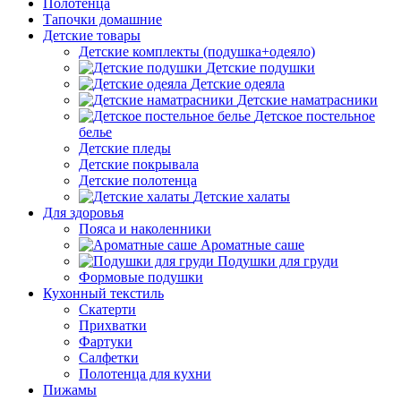
Полотенца
Тапочки домашние
Детские товары
Детские комплекты (подушка+одеяло)
Детские подушки
Детские одеяла
Детские наматрасники
Детское постельное
белье
Детские пледы
Детские покрывала
Детские полотенца
Детские халаты
Для здоровья
Пояса и наколенники
Ароматные саше
Подушки для груди
Формовые подушки
Кухонный текстиль
Скатерти
Прихватки
Фартуки
Салфетки
Полотенца для кухни
Пижамы