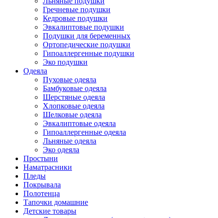
Льняные подушки
Гречневые подушки
Кедровые подушки
Эвкалиптовые подушки
Подушки для беременных
Ортопедические подушки
Гипоаллергенные подушки
Эко подушки
Одеяла
Пуховые одеяла
Бамбуковые одеяла
Шерстяные одеяла
Хлопковые одеяла
Шелковые одеяла
Эвкалиптовые одеяла
Гипоаллергенные одеяла
Льняные одеяла
Эко одеяла
Простыни
Наматрасники
Пледы
Покрывала
Полотенца
Тапочки домашние
Детские товары