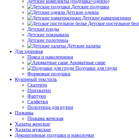
Детские комплекты (подушка+одеяло)
Детские подушки
Детские одеяла
Детские наматрасники
Детское постельное бел
Детские пледы
Детские покрывала
Детские полотенца
Детские халаты
Для здоровья
Пояса и наколенники
Ароматные саше
Подушки для груди
Формовые подушки
Кухонный текстиль
Скатерти
Прихватки
Фартуки
Салфетки
Полотенца для кухни
Пижамы
Пижама женская
Халаты женские
Халаты мужские
Декоративные подушки и наволочки