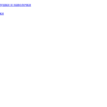
душки и наволочки
ики