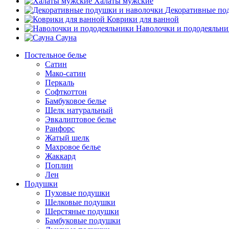
Халаты мужские
Декоративные по
Коврики для ванной
Наволочки и пододеяльн
Сауна
Постельное белье
Сатин
Мако-сатин
Перкаль
Софткоттон
Бамбуковое белье
Шелк натуральный
Эвкалиптовое белье
Ранфорс
Жатый шелк
Махровое белье
Жаккард
Поплин
Лен
Подушки
Пуховые подушки
Шелковые подушки
Шерстяные подушки
Бамбуковые подушки