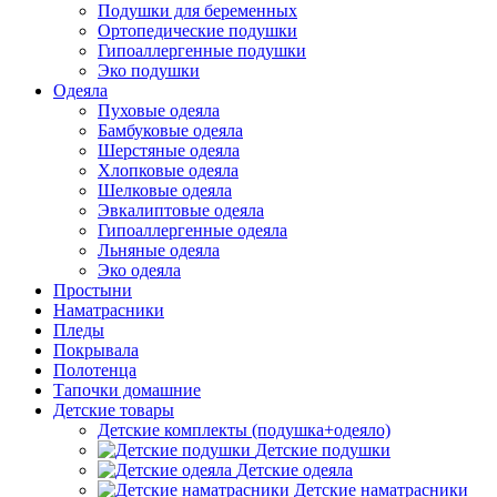
Подушки для беременных
Ортопедические подушки
Гипоаллергенные подушки
Эко подушки
Одеяла
Пуховые одеяла
Бамбуковые одеяла
Шерстяные одеяла
Хлопковые одеяла
Шелковые одеяла
Эвкалиптовые одеяла
Гипоаллергенные одеяла
Льняные одеяла
Эко одеяла
Простыни
Наматрасники
Пледы
Покрывала
Полотенца
Тапочки домашние
Детские товары
Детские комплекты (подушка+одеяло)
Детские подушки
Детские одеяла
Детские наматрасники