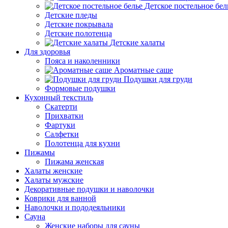
Детское постельное бел
Детские пледы
Детские покрывала
Детские полотенца
Детские халаты
Для здоровья
Пояса и наколенники
Ароматные саше
Подушки для груди
Формовые подушки
Кухонный текстиль
Скатерти
Прихватки
Фартуки
Салфетки
Полотенца для кухни
Пижамы
Пижама женская
Халаты женские
Халаты мужские
Декоративные подушки и наволочки
Коврики для ванной
Наволочки и пододеяльники
Сауна
Женские наборы для сауны