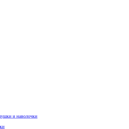
душки и наволочки
ики