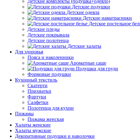
Детские комплекты (подушка+одеяло)
Детские подушки
Детские одеяла
Детские наматрасники
Детское постельное бел
Детские пледы
Детские покрывала
Детские полотенца
Детские халаты
Для здоровья
Пояса и наколенники
Ароматные саше
Подушки для груди
Формовые подушки
Кухонный текстиль
Скатерти
Прихватки
Фартуки
Салфетки
Полотенца для кухни
Пижамы
Пижама женская
Халаты женские
Халаты мужские
Декоративные подушки и наволочки