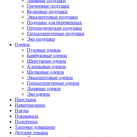
Льняные подушки
Гречневые подушки
Кедровые подушки
Эвкалиптовые подушки
Подушки для беременных
Ортопедические подушки
Гипоаллергенные подушки
Эко подушки
Одеяла
Пуховые одеяла
Бамбуковые одеяла
Шерстяные одеяла
Хлопковые одеяла
Шелковые одеяла
Эвкалиптовые одеяла
Гипоаллергенные одеяла
Льняные одеяла
Эко одеяла
Простыни
Наматрасники
Пледы
Покрывала
Полотенца
Тапочки домашние
Детские товары