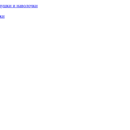
душки и наволочки
ики