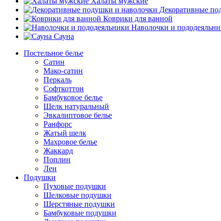
Халаты мужские
Декоративные по
Коврики для ванной
Наволочки и пододеяльн
Сауна
Постельное белье
Сатин
Мако-сатин
Перкаль
Софткоттон
Бамбуковое белье
Шелк натуральный
Эвкалиптовое белье
Ранфорс
Жатый шелк
Махровое белье
Жаккард
Поплин
Лен
Подушки
Пуховые подушки
Шелковые подушки
Шерстяные подушки
Бамбуковые подушки