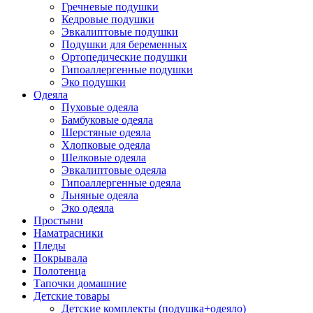
Гречневые подушки
Кедровые подушки
Эвкалиптовые подушки
Подушки для беременных
Ортопедические подушки
Гипоаллергенные подушки
Эко подушки
Одеяла
Пуховые одеяла
Бамбуковые одеяла
Шерстяные одеяла
Хлопковые одеяла
Шелковые одеяла
Эвкалиптовые одеяла
Гипоаллергенные одеяла
Льняные одеяла
Эко одеяла
Простыни
Наматрасники
Пледы
Покрывала
Полотенца
Тапочки домашние
Детские товары
Детские комплекты (подушка+одеяло)