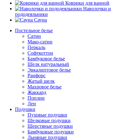
Коврики для ванной
Наволочки и
пододеяльники
Сауна
Постельное белье
Сатин
Мако-сатин
Перкаль
Софткоттон
Бамбуковое белье
Шелк натуральный
Эвкалиптовое белье
Ранфорс
Жатый шелк
Махровое белье
Жаккард
Поплин
Лен
Подушки
Пуховые подушки
Шелковые подушки
Шерстяные подушки
Бамбуковые подушки
Льняные подушки