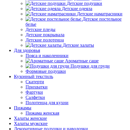
Детские подушки
Детские одеяла
Детские наматрасники
Детское постельное
белье
Детские пледы
Детские покрывала
Детские полотенца
Детские халаты
Для здоровья
Пояса и наколенники
Ароматные саше
Подушки для груди
Формовые подушки
Кухонный текстиль
Скатерти
Прихватки
Фартуки
Салфетки
Полотенца для кухни
Пижамы
Пижама женская
Халаты женские
Халаты мужские
Декоративные подушки и наволочки