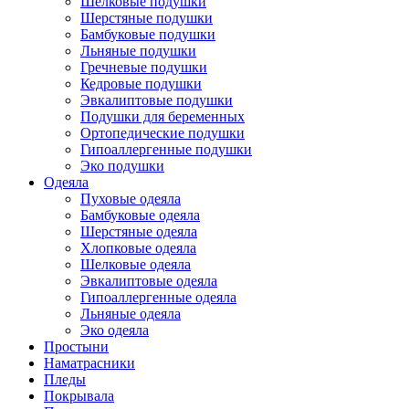
Шелковые подушки
Шерстяные подушки
Бамбуковые подушки
Льняные подушки
Гречневые подушки
Кедровые подушки
Эвкалиптовые подушки
Подушки для беременных
Ортопедические подушки
Гипоаллергенные подушки
Эко подушки
Одеяла
Пуховые одеяла
Бамбуковые одеяла
Шерстяные одеяла
Хлопковые одеяла
Шелковые одеяла
Эвкалиптовые одеяла
Гипоаллергенные одеяла
Льняные одеяла
Эко одеяла
Простыни
Наматрасники
Пледы
Покрывала