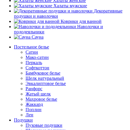
Халаты женские
Халаты мужские
Декоративные
подушки и наволочки
Коврики для ванной
Наволочки и
пододеяльники
Сауна
Постельное белье
Сатин
Мако-сатин
Перкаль
Софткоттон
Бамбуковое белье
Шелк натуральный
Эвкалиптовое белье
Ранфорс
Жатый шелк
Махровое белье
Жаккард
Поплин
Лен
Подушки
Пуховые подушки