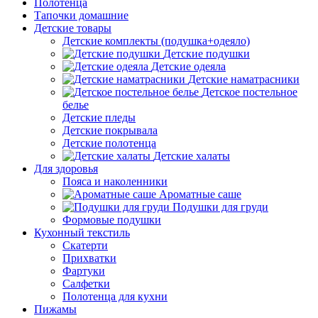
Полотенца
Тапочки домашние
Детские товары
Детские комплекты (подушка+одеяло)
Детские подушки
Детские одеяла
Детские наматрасники
Детское постельное
белье
Детские пледы
Детские покрывала
Детские полотенца
Детские халаты
Для здоровья
Пояса и наколенники
Ароматные саше
Подушки для груди
Формовые подушки
Кухонный текстиль
Скатерти
Прихватки
Фартуки
Салфетки
Полотенца для кухни
Пижамы