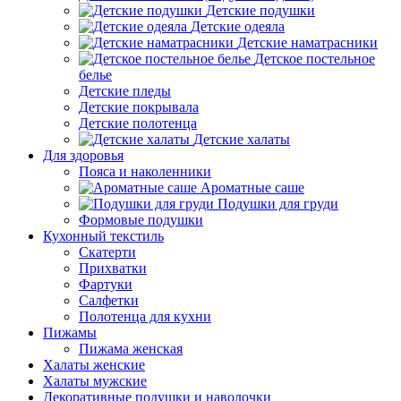
Детские подушки
Детские одеяла
Детские наматрасники
Детское постельное
белье
Детские пледы
Детские покрывала
Детские полотенца
Детские халаты
Для здоровья
Пояса и наколенники
Ароматные саше
Подушки для груди
Формовые подушки
Кухонный текстиль
Скатерти
Прихватки
Фартуки
Салфетки
Полотенца для кухни
Пижамы
Пижама женская
Халаты женские
Халаты мужские
Декоративные подушки и наволочки