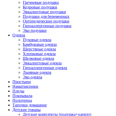
Гречневые подушки
Кедровые подушки
Эвкалиптовые подушки
Подушки для беременных
Ортопедические подушки
Гипоаллергенные подушки
Эко подушки
Одеяла
Пуховые одеяла
Бамбуковые одеяла
Шерстяные одеяла
Хлопковые одеяла
Шелковые одеяла
Эвкалиптовые одеяла
Гипоаллергенные одеяла
Льняные одеяла
Эко одеяла
Простыни
Наматрасники
Пледы
Покрывала
Полотенца
Тапочки домашние
Детские товары
Детские комплекты (подушка+одеяло)