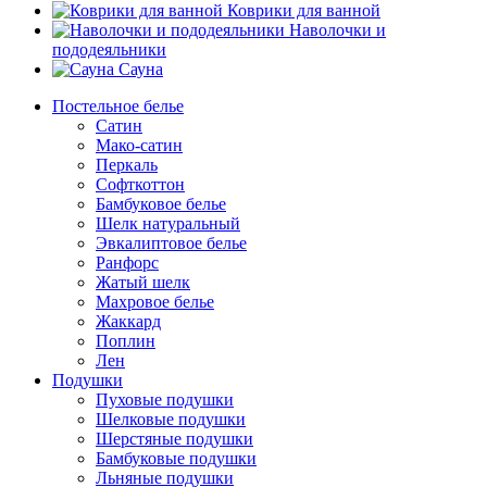
Коврики для ванной
Наволочки и
пододеяльники
Сауна
Постельное белье
Сатин
Мако-сатин
Перкаль
Софткоттон
Бамбуковое белье
Шелк натуральный
Эвкалиптовое белье
Ранфорс
Жатый шелк
Махровое белье
Жаккард
Поплин
Лен
Подушки
Пуховые подушки
Шелковые подушки
Шерстяные подушки
Бамбуковые подушки
Льняные подушки