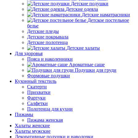
Детские подушки
Детские одеяла
Детские наматрасники
Детское постельное
белье
Детские пледы
Детские покрывала
Детские полотенца
Детские халаты
Для здоровья
Пояса и наколенники
Ароматные саше
Подушки для груди
Формовые подушки
Кухонный текстиль
Скатерти
Прихватки
Фартуки
Салфетки
Полотенца для кухни
Пижамы
Пижама женская
Халаты женские
Халаты мужские
Декоративные подушки и наволочки