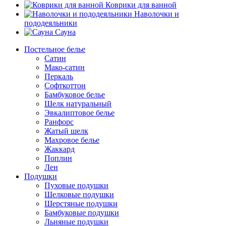
Коврики для ванной
Наволочки и
пододеяльники
Сауна
Постельное белье
Сатин
Мако-сатин
Перкаль
Софткоттон
Бамбуковое белье
Шелк натуральный
Эвкалиптовое белье
Ранфорс
Жатый шелк
Махровое белье
Жаккард
Поплин
Лен
Подушки
Пуховые подушки
Шелковые подушки
Шерстяные подушки
Бамбуковые подушки
Льняные подушки