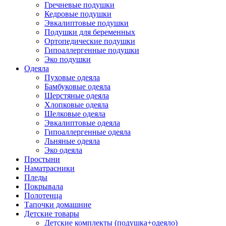
Гречневые подушки
Кедровые подушки
Эвкалиптовые подушки
Подушки для беременных
Ортопедические подушки
Гипоаллергенные подушки
Эко подушки
Одеяла
Пуховые одеяла
Бамбуковые одеяла
Шерстяные одеяла
Хлопковые одеяла
Шелковые одеяла
Эвкалиптовые одеяла
Гипоаллергенные одеяла
Льняные одеяла
Эко одеяла
Простыни
Наматрасники
Пледы
Покрывала
Полотенца
Тапочки домашние
Детские товары
Детские комплекты (подушка+одеяло)