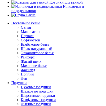
Коврики для ванной
Наволочки и
пододеяльники
Сауна
Постельное белье
Сатин
Мако-сатин
Перкаль
Софткоттон
Бамбуковое белье
Шелк натуральный
Эвкалиптовое белье
Ранфорс
Жатый шелк
Махровое белье
Жаккард
Поплин
Лен
Подушки
Пуховые подушки
Шелковые подушки
Шерстяные подушки
Бамбуковые подушки
Льняные подушки