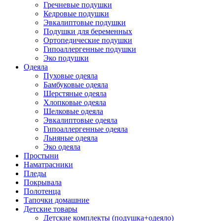
Гречневые подушки
Кедровые подушки
Эвкалиптовые подушки
Подушки для беременных
Ортопедические подушки
Гипоаллергенные подушки
Эко подушки
Одеяла
Пуховые одеяла
Бамбуковые одеяла
Шерстяные одеяла
Хлопковые одеяла
Шелковые одеяла
Эвкалиптовые одеяла
Гипоаллергенные одеяла
Льняные одеяла
Эко одеяла
Простыни
Наматрасники
Пледы
Покрывала
Полотенца
Тапочки домашние
Детские товары
Детские комплекты (подушка+одеяло)