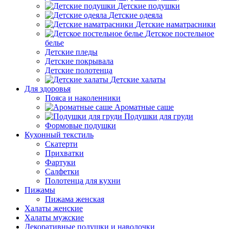
Детские подушки
Детские одеяла
Детские наматрасники
Детское постельное
белье
Детские пледы
Детские покрывала
Детские полотенца
Детские халаты
Для здоровья
Пояса и наколенники
Ароматные саше
Подушки для груди
Формовые подушки
Кухонный текстиль
Скатерти
Прихватки
Фартуки
Салфетки
Полотенца для кухни
Пижамы
Пижама женская
Халаты женские
Халаты мужские
Декоративные подушки и наволочки