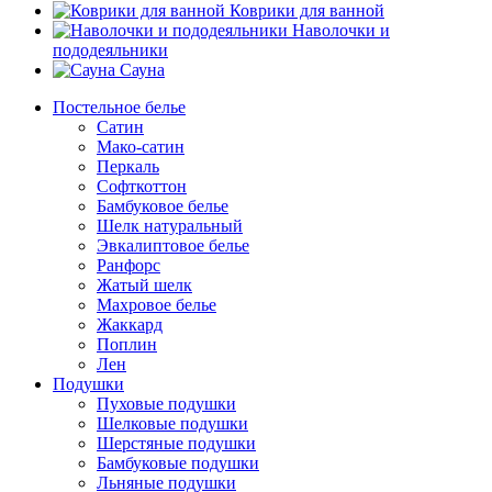
Коврики для ванной
Наволочки и
пододеяльники
Сауна
Постельное белье
Сатин
Мако-сатин
Перкаль
Софткоттон
Бамбуковое белье
Шелк натуральный
Эвкалиптовое белье
Ранфорс
Жатый шелк
Махровое белье
Жаккард
Поплин
Лен
Подушки
Пуховые подушки
Шелковые подушки
Шерстяные подушки
Бамбуковые подушки
Льняные подушки