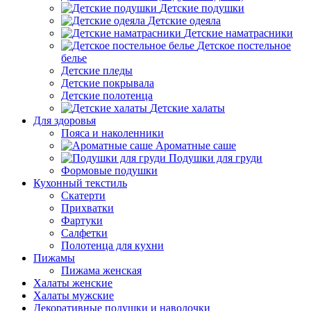
Детские подушки
Детские одеяла
Детские наматрасники
Детское постельное
белье
Детские пледы
Детские покрывала
Детские полотенца
Детские халаты
Для здоровья
Пояса и наколенники
Ароматные саше
Подушки для груди
Формовые подушки
Кухонный текстиль
Скатерти
Прихватки
Фартуки
Салфетки
Полотенца для кухни
Пижамы
Пижама женская
Халаты женские
Халаты мужские
Декоративные подушки и наволочки