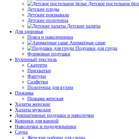
Детское постельное бел
Детские пледы
Детские покрывала
Детские полотенца
Детские халаты
Для здоровья
Пояса и наколенники
Ароматные саше
Подушки для груди
Формовые подушки
Кухонный текстиль
Скатерти
Прихватки
Фартуки
Салфетки
Полотенца для кухни
Пижамы
Пижама женская
Халаты женские
Халаты мужские
Декоративные подушки и наволочки
Коврики для ванной
Наволочки и пододеяльники
Сауна
Женские наборы для сауны