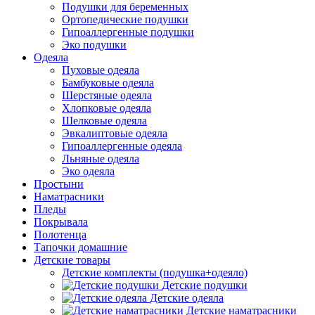
Подушки для беременных
Ортопедические подушки
Гипоаллергенные подушки
Эко подушки
Одеяла
Пуховые одеяла
Бамбуковые одеяла
Шерстяные одеяла
Хлопковые одеяла
Шелковые одеяла
Эвкалиптовые одеяла
Гипоаллергенные одеяла
Льняные одеяла
Эко одеяла
Простыни
Наматрасники
Пледы
Покрывала
Полотенца
Тапочки домашние
Детские товары
Детские комплекты (подушка+одеяло)
Детские подушки
Детские одеяла
Детские наматрасники