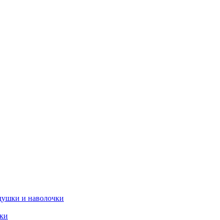
душки и наволочки
ики