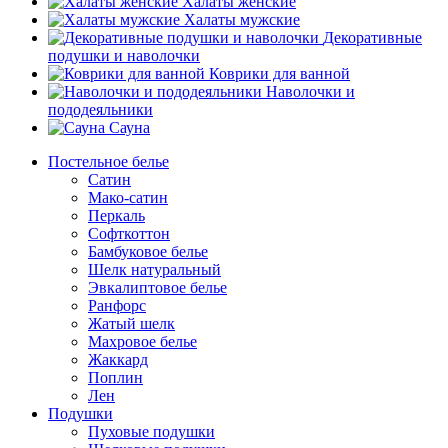
Халаты женские
Халаты мужские
Декоративные
подушки и наволочки
Коврики для ванной
Наволочки и
пододеяльники
Сауна
Постельное белье
Сатин
Мако-сатин
Перкаль
Софткоттон
Бамбуковое белье
Шелк натуральный
Эвкалиптовое белье
Ранфорс
Жатый шелк
Махровое белье
Жаккард
Поплин
Лен
Подушки
Пуховые подушки