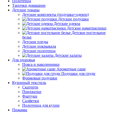
Полотенца
Тапочки домашние
Детские товары
Детские комплекты (подушка+одеяло)
Детские подушки
Детские одеяла
Детские наматрасники
Детское постельное
белье
Детские пледы
Детские покрывала
Детские полотенца
Детские халаты
Для здоровья
Пояса и наколенники
Ароматные саше
Подушки для груди
Формовые подушки
Кухонный текстиль
Скатерти
Прихватки
Фартуки
Салфетки
Полотенца для кухни
Пижамы