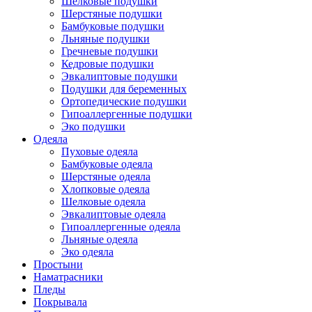
Шелковые подушки
Шерстяные подушки
Бамбуковые подушки
Льняные подушки
Гречневые подушки
Кедровые подушки
Эвкалиптовые подушки
Подушки для беременных
Ортопедические подушки
Гипоаллергенные подушки
Эко подушки
Одеяла
Пуховые одеяла
Бамбуковые одеяла
Шерстяные одеяла
Хлопковые одеяла
Шелковые одеяла
Эвкалиптовые одеяла
Гипоаллергенные одеяла
Льняные одеяла
Эко одеяла
Простыни
Наматрасники
Пледы
Покрывала