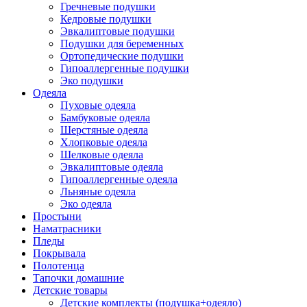
Гречневые подушки
Кедровые подушки
Эвкалиптовые подушки
Подушки для беременных
Ортопедические подушки
Гипоаллергенные подушки
Эко подушки
Одеяла
Пуховые одеяла
Бамбуковые одеяла
Шерстяные одеяла
Хлопковые одеяла
Шелковые одеяла
Эвкалиптовые одеяла
Гипоаллергенные одеяла
Льняные одеяла
Эко одеяла
Простыни
Наматрасники
Пледы
Покрывала
Полотенца
Тапочки домашние
Детские товары
Детские комплекты (подушка+одеяло)