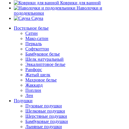
Коврики для ванной
Наволочки и
пододеяльники
Сауна
Постельное белье
Сатин
Мако-сатин
Перкаль
Софткоттон
Бамбуковое белье
Шелк натуральный
Эвкалиптовое белье
Ранфорс
Жатый шелк
Махровое белье
Жаккард
Поплин
Лен
Подушки
Пуховые подушки
Шелковые подушки
Шерстяные подушки
Бамбуковые подушки
Льняные подушки