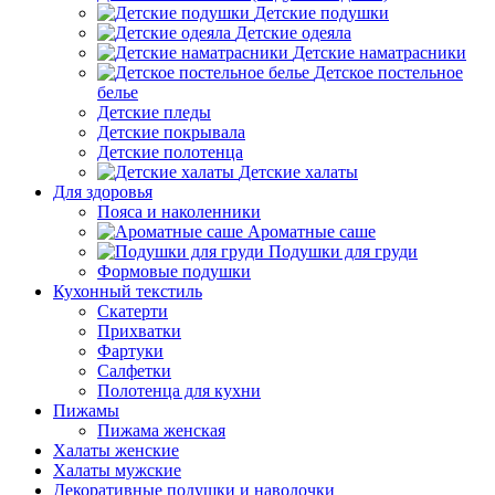
Детские подушки
Детские одеяла
Детские наматрасники
Детское постельное
белье
Детские пледы
Детские покрывала
Детские полотенца
Детские халаты
Для здоровья
Пояса и наколенники
Ароматные саше
Подушки для груди
Формовые подушки
Кухонный текстиль
Скатерти
Прихватки
Фартуки
Салфетки
Полотенца для кухни
Пижамы
Пижама женская
Халаты женские
Халаты мужские
Декоративные подушки и наволочки