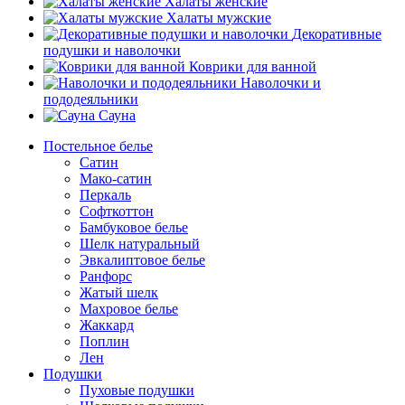
Халаты женские
Халаты мужские
Декоративные
подушки и наволочки
Коврики для ванной
Наволочки и
пододеяльники
Сауна
Постельное белье
Сатин
Мако-сатин
Перкаль
Софткоттон
Бамбуковое белье
Шелк натуральный
Эвкалиптовое белье
Ранфорс
Жатый шелк
Махровое белье
Жаккард
Поплин
Лен
Подушки
Пуховые подушки