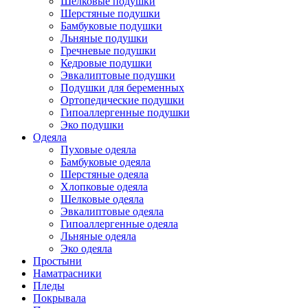
Шелковые подушки
Шерстяные подушки
Бамбуковые подушки
Льняные подушки
Гречневые подушки
Кедровые подушки
Эвкалиптовые подушки
Подушки для беременных
Ортопедические подушки
Гипоаллергенные подушки
Эко подушки
Одеяла
Пуховые одеяла
Бамбуковые одеяла
Шерстяные одеяла
Хлопковые одеяла
Шелковые одеяла
Эвкалиптовые одеяла
Гипоаллергенные одеяла
Льняные одеяла
Эко одеяла
Простыни
Наматрасники
Пледы
Покрывала