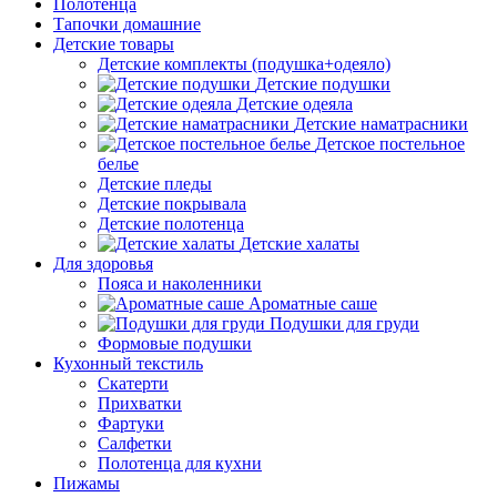
Полотенца
Тапочки домашние
Детские товары
Детские комплекты (подушка+одеяло)
Детские подушки
Детские одеяла
Детские наматрасники
Детское постельное
белье
Детские пледы
Детские покрывала
Детские полотенца
Детские халаты
Для здоровья
Пояса и наколенники
Ароматные саше
Подушки для груди
Формовые подушки
Кухонный текстиль
Скатерти
Прихватки
Фартуки
Салфетки
Полотенца для кухни
Пижамы