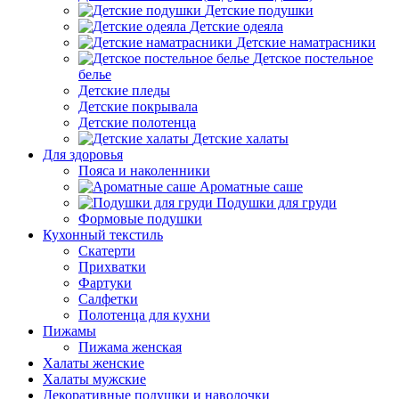
Детские подушки
Детские одеяла
Детские наматрасники
Детское постельное
белье
Детские пледы
Детские покрывала
Детские полотенца
Детские халаты
Для здоровья
Пояса и наколенники
Ароматные саше
Подушки для груди
Формовые подушки
Кухонный текстиль
Скатерти
Прихватки
Фартуки
Салфетки
Полотенца для кухни
Пижамы
Пижама женская
Халаты женские
Халаты мужские
Декоративные подушки и наволочки