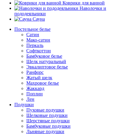
Коврики для ванной
Наволочки и
пододеяльники
Сауна
Постельное белье
Сатин
Мако-сатин
Перкаль
Софткоттон
Бамбуковое белье
Шелк натуральный
Эвкалиптовое белье
Ранфорс
Жатый шелк
Махровое белье
Жаккард
Поплин
Лен
Подушки
Пуховые подушки
Шелковые подушки
Шерстяные подушки
Бамбуковые подушки
Льняные подушки