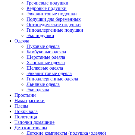
Гречневые подушки
Кедровые подушки
Эвкалиптовые подушки
Подушки для беременных
Ортопедические подушки
Гипоаллергенные подушки
Эко подушки
Одеяла
Пуховые одеяла
Бамбуковые одеяла
Шерстяные одеяла
Хлопковые одеяла
Шелковые одеяла
Эвкалиптовые одеяла
Гипоаллергенные одеяла
Льняные одеяла
Эко одеяла
Простыни
Наматрасники
Пледы
Покрывала
Полотенца
Тапочки домашние
Детские товары
Детские комплекты (подушка+одеяло)